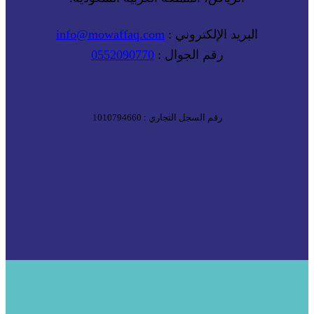
البريد الإلكتروني :
info@mowaffaq.com
رقم الجوال :
0552090770
رقم السجل التجاري : 1010794660