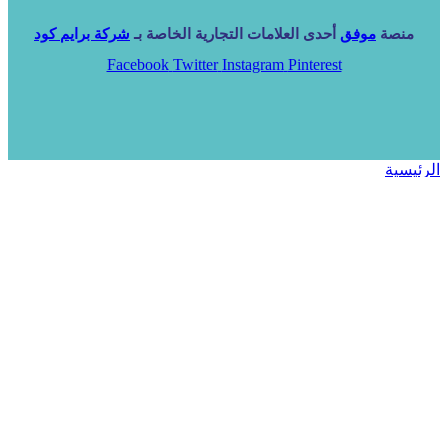
منصة
موفق
أحدى العلامات التجارية الخاصة بـ
شركة برايم كود
Facebook
Twitter
Instagram
Pinterest
الرئيسية
خدماتنا
NARA ERP
المزيد
المزيد
الرئيسية
خدماتنا
خدماتنا
فرص استثمارية
مساعد
تواصل معنا