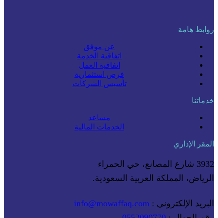
روابط هامة
عن موفق
اتفاقية الخدمة
اتفاقية العمل
فرص استثمارية
تأسيس الشركات
خدماتنا
مساعد
الخدمات المالية
المقر الإداري
3932 شارع المصانع، حي الحمراء
الرياض، المملكة العربية السعودية.
البريد الإلكتروني :
info@mowaffaq.com
رقم الجوال :
0552090770