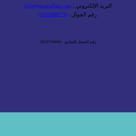
البريد الإلكتروني :
info@mowaffaq.com
رقم الجوال :
0552090770
رقم السجل التجاري : 1010794660