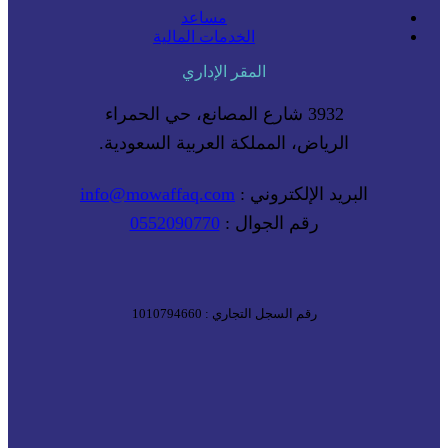
مساعد
الخدمات المالية
المقر الإداري
3932 شارع المصانع، حي الحمراء
الرياض، المملكة العربية السعودية.
البريد الإلكتروني :
info@mowaffaq.com
رقم الجوال :
0552090770
رقم السجل التجاري : 1010794660