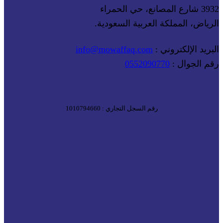
3932 شارع المصانع، حي الحمراء
الرياض، المملكة العربية السعودية.
البريد الإلكتروني :
info@mowaffaq.com
رقم الجوال :
0552090770
رقم السجل التجاري : 1010794660