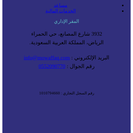
مساعد
الخدمات المالية
المقر الإداري
3932 شارع المصانع، حي الحمراء
الرياض، المملكة العربية السعودية.
البريد الإلكتروني :
info@mowaffaq.com
رقم الجوال :
0552090770
رقم السجل التجاري : 1010794660