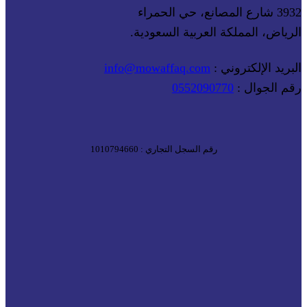
3932 شارع المصانع، حي الحمراء
الرياض، المملكة العربية السعودية.
البريد الإلكتروني :
info@mowaffaq.com
رقم الجوال :
0552090770
رقم السجل التجاري : 1010794660