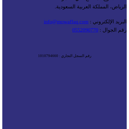
الرياض، المملكة العربية السعودية.
البريد الإلكتروني :
info@mowaffaq.com
رقم الجوال :
0552090770
رقم السجل التجاري : 1010794660