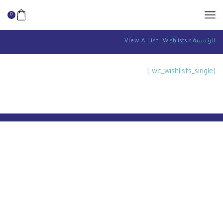
0
الرئيسية
Wishlists
View A List
[wc_wishlists_single ]