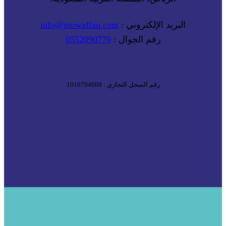
البريد الإلكتروني :
info@mowaffaq.com
رقم الجوال :
0552090770
رقم السجل التجاري : 1010794660