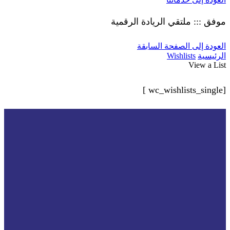
موفق ::: ملتقي الريادة الرقمية
العودة إلى الصفحة السابقة
الرئيسية
Wishlists
View a List
[wc_wishlists_single ]