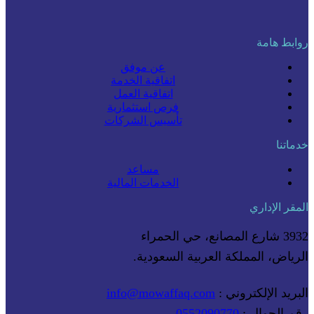
روابط هامة
عن موفق
اتفاقية الخدمة
اتفاقية العمل
فرص استثمارية
تأسيس الشركات
خدماتنا
مساعد
الخدمات المالية
المقر الإداري
3932 شارع المصانع، حي الحمراء
الرياض، المملكة العربية السعودية.
البريد الإلكتروني :
info@mowaffaq.com
رقم الجوال :
0552090770