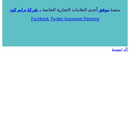
منصة
موفق
أحدى العلامات التجارية الخاصة بـ
شركة برايم كود
Facebook
Twitter
Instagram
Pinterest
الرئيسية
خدماتنا
NARA ERP
المزيد
المزيد
الرئيسية
خدماتنا
خدماتنا
فرص استثمارية
مساعد
تواصل معنا