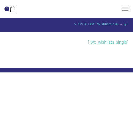
0
الرئيسية
Wishlists
View A List
[wc_wishlists_single ]