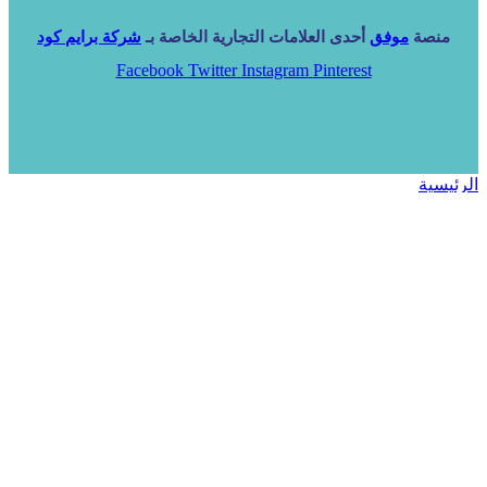
منصة
موفق
أحدى العلامات التجارية الخاصة بـ
شركة برايم كود
Facebook
Twitter
Instagram
Pinterest
الرئيسية
خدماتنا
NARA ERP
المزيد
المزيد
الرئيسية
خدماتنا
خدماتنا
فرص استثمارية
مساعد
تواصل معنا