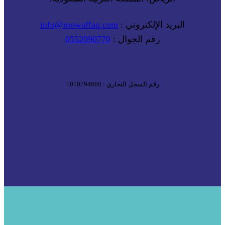
البريد الإلكتروني :
info@mowaffaq.com
رقم الجوال :
0552090770
رقم السجل التجاري : 1010794660