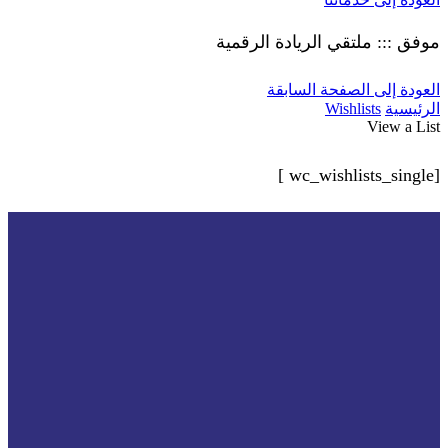
موفق ::: ملتقي الريادة الرقمية
العودة إلى الصفحة السابقة
الرئيسية
Wishlists
View a List
[wc_wishlists_single ]