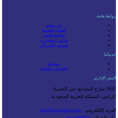
روابط هامة
عن موفق
اتفاقية الخدمة
اتفاقية العمل
فرص استثمارية
تأسيس الشركات
خدماتنا
مساعد
الخدمات المالية
المقر الإداري
3932 شارع المصانع، حي الحمراء
الرياض، المملكة العربية السعودية.
البريد الإلكتروني :
info@mowaffaq.com
رقم الجوال :
0552090770