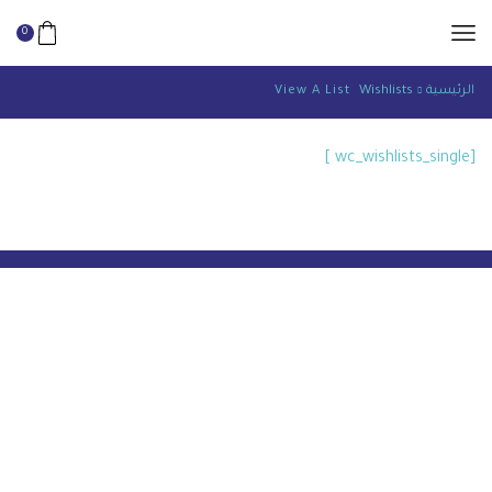
0
الرئيسية
Wishlists
View A List
[wc_wishlists_single ]