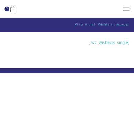
0
الرئيسية
Wishlists
View A List
[wc_wishlists_single ]