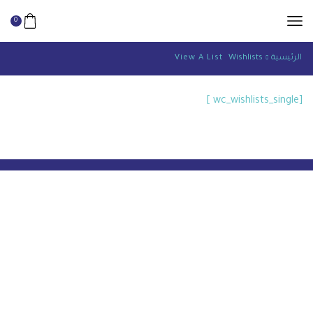
0
الرئيسية
Wishlists
View A List
[wc_wishlists_single ]