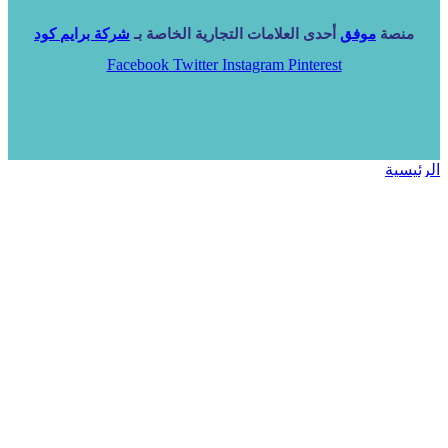
منصة
موفق
أحدى العلامات التجارية الخاصة بـ
شركة برايم كود
Facebook
Twitter
Instagram
Pinterest
الرئيسية
خدماتنا
NARA ERP
المزيد
المزيد
الرئيسية
خدماتنا
خدماتنا
فرص استثمارية
مساعد
تواصل معنا