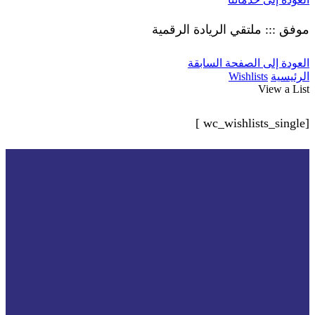
موفق ::: ملتقي الريادة الرقمية
العودة إلى الصفحة السابقة
الرئيسية
Wishlists
View a List
[wc_wishlists_single ]