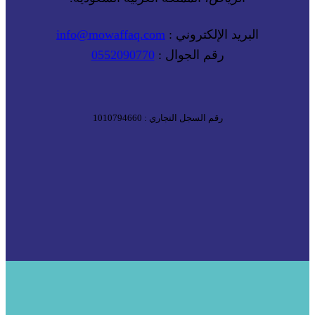
البريد الإلكتروني :
info@mowaffaq.com
رقم الجوال :
0552090770
رقم السجل التجاري : 1010794660