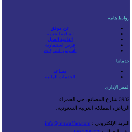
روابط هامة
عن موفق
اتفاقية الخدمة
اتفاقية العمل
فرص استثمارية
تأسيس الشركات
خدماتنا
مساعد
الخدمات المالية
المقر الإداري
3932 شارع المصانع، حي الحمراء
الرياض، المملكة العربية السعودية.
البريد الإلكتروني :
info@mowaffaq.com
رقم الجوال :
0552090770