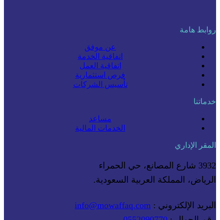
روابط هامة
عن موفق
اتفاقية الخدمة
اتفاقية العمل
فرص استثمارية
تأسيس الشركات
خدماتنا
مساعد
الخدمات المالية
المقر الإداري
3932 شارع المصانع، حي الحمراء
الرياض، المملكة العربية السعودية.
البريد الإلكتروني :
info@mowaffaq.com
رقم الجوال :
0552090770