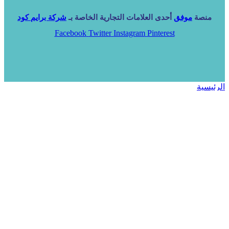
منصة
موفق
أحدى العلامات التجارية الخاصة بـ
شركة برايم كود
Facebook
Twitter
Instagram
Pinterest
الرئيسية
خدماتنا
NARA ERP
المزيد
المزيد
الرئيسية
خدماتنا
خدماتنا
فرص استثمارية
مساعد
تواصل معنا