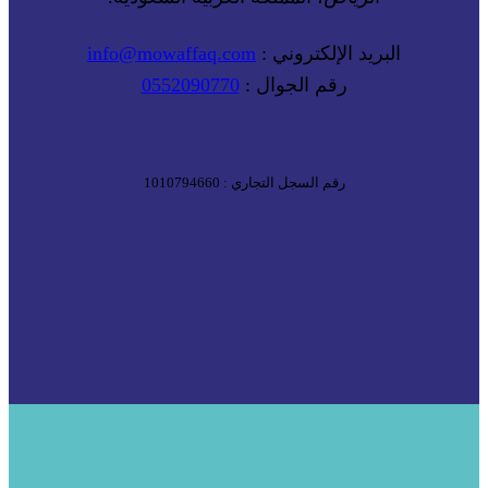
البريد الإلكتروني :
info@mowaffaq.com
رقم الجوال :
0552090770
رقم السجل التجاري : 1010794660