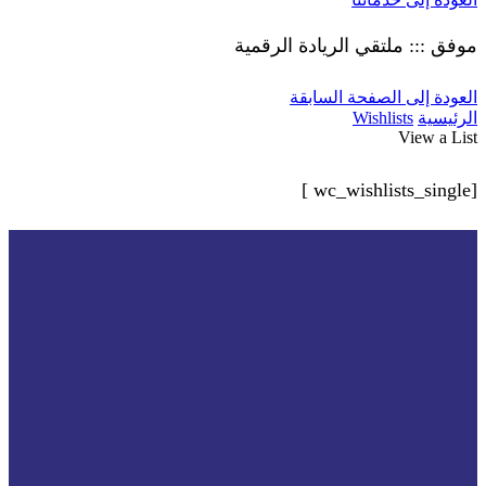
موفق ::: ملتقي الريادة الرقمية
العودة إلى الصفحة السابقة
الرئيسية
Wishlists
View a List
[wc_wishlists_single ]