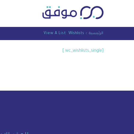
الرئيسية
Wishlists
View A List
[wc_wishlists_single ]