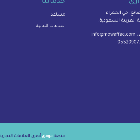
اري
خدماتنا
مساعد
ة العربية السعودية.
الخدمات المالية
 :
info@mowaffaq.com
05520907
منصة
موفق
أحدى العلامات التجارية 