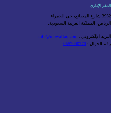
المقر الإداري
3932 شارع المصانع، حي الحمراء
الرياض، المملكة العربية السعودية.
البريد الإلكتروني :
info@mowaffaq.com
رقم الجوال :
0552090770