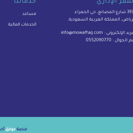
لمقر الإداري
خدماتنا
المصانع، حي الحمراء
مساعد
رياض، المملكة العربية السعودية.
الخدمات المالية
بريد الإلكتروني :
info@mowaffaq.com
م الجوال :
0552090770
منصة
موفق
أحدى