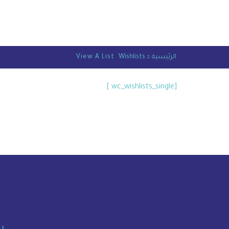
الرئيسية
Wishlists
View A List
[wc_wishlists_single ]