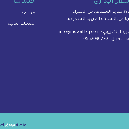
لمقر الإداري
خدماتنا
المصانع، حي الحمراء
مساعد
رياض، المملكة العربية السعودية.
الخدمات المالية
بريد الإلكتروني :
info@mowaffaq.com
م الجوال :
0552090770
منصة
موفق
أحدى