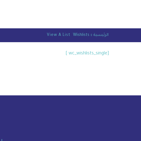
الرئيسية
Wishlists
View A List
[wc_wishlists_single ]