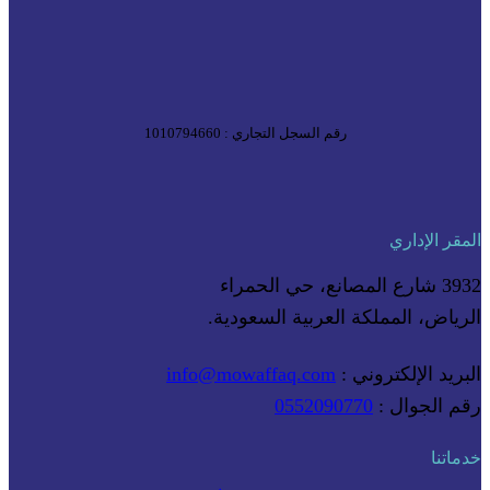
رقم السجل التجاري : 1010794660
المقر الإداري
3932 شارع المصانع، حي الحمراء
الرياض، المملكة العربية السعودية.
البريد الإلكتروني :
info@mowaffaq.com
رقم الجوال :
0552090770
خدماتنا