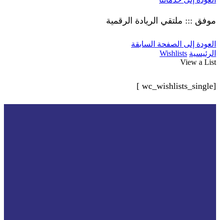
موفق ::: ملتقي الريادة الرقمية
العودة إلى الصفحة السابقة
الرئيسية
Wishlists
View a List
[wc_wishlists_single ]