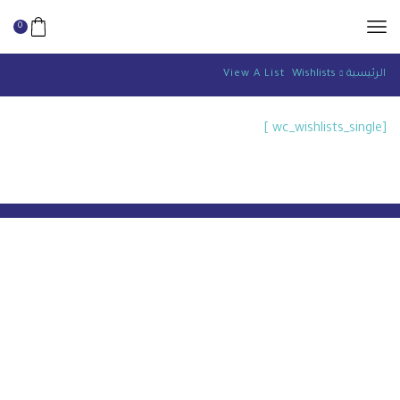
0
الرئيسية
Wishlists
View A List
[wc_wishlists_single ]