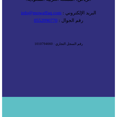
البريد الإلكتروني :
info@mowaffaq.com
رقم الجوال :
0552090770
رقم السجل التجاري : 1010794660