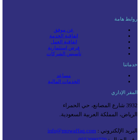
روابط هامة
عن موفق
اتفاقية الخدمة
اتفاقية العمل
فرص استثمارية
تأسيس الشركات
خدماتنا
مساعد
الخدمات المالية
المقر الإداري
3932 شارع المصانع، حي الحمراء
الرياض، المملكة العربية السعودية.
البريد الإلكتروني :
info@mowaffaq.com
رقم الجوال :
0552090770