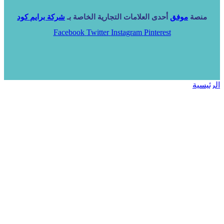
منصة
موفق
أحدى العلامات التجارية الخاصة بـ
شركة برايم كود
Facebook
Twitter
Instagram
Pinterest
الرئيسية
خدماتنا
NARA ERP
المزيد
المزيد
الرئيسية
خدماتنا
خدماتنا
فرص استثمارية
مساعد
تواصل معنا