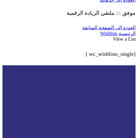
موفق ::: ملتقي الريادة الرقمية
العودة إلى الصفحة السابقة
الرئيسية
Wishlists
View a List
[wc_wishlists_single ]