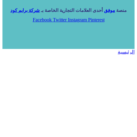
منصة
موفق
أحدى العلامات التجارية الخاصة بـ
شركة برايم كود
Facebook
Twitter
Instagram
Pinterest
الرئيسية
خدماتنا
NARA ERP
المزيد
المزيد
الرئيسية
خدماتنا
خدماتنا
فرص استثمارية
مساعد
تواصل معنا