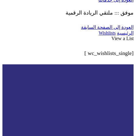
موفق ::: ملتقي الريادة الرقمية
العودة إلى الصفحة السابقة
الرئيسية
Wishlists
View a List
[wc_wishlists_single ]