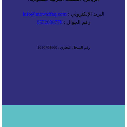
البريد الإلكتروني :
info@mowaffaq.com
رقم الجوال :
0552090770
رقم السجل التجاري : 1010794660