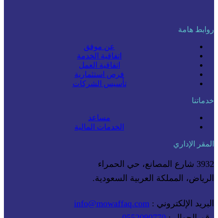
روابط هامة
عن موفق
اتفاقية الخدمة
اتفاقية العمل
فرص استثمارية
تأسيس الشركات
خدماتنا
مساعد
الخدمات المالية
المقر الإداري
3932 شارع المصانع، حي الحمراء
الرياض، المملكة العربية السعودية.
البريد الإلكتروني :
info@mowaffaq.com
رقم الجوال :
0552090770