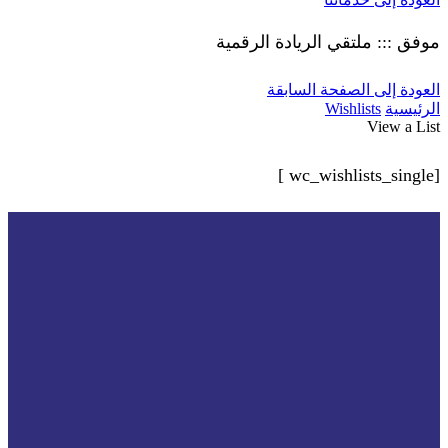
موفق ::: ملتقي الريادة الرقمية
العودة إلى الصفحة السابقة
الرئيسية
Wishlists
View a List
[wc_wishlists_single ]