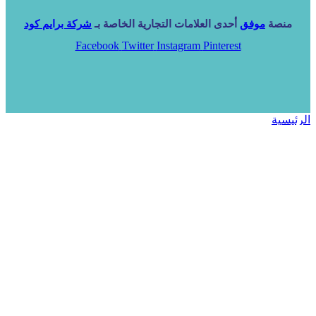
منصة
موفق
أحدى العلامات التجارية الخاصة بـ
شركة برايم كود
Facebook
Twitter
Instagram
Pinterest
الرئيسية
خدماتنا
NARA ERP
المزيد
المزيد
الرئيسية
خدماتنا
خدماتنا
فرص استثمارية
مساعد
تواصل معنا