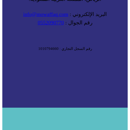
البريد الإلكتروني :
info@mowaffaq.com
رقم الجوال :
0552090770
رقم السجل التجاري : 1010794660