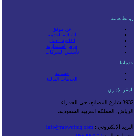
روابط هامة
عن موفق
اتفاقية الخدمة
اتفاقية العمل
فرص استثمارية
تأسيس الشركات
خدماتنا
مساعد
الخدمات المالية
المقر الإداري
3932 شارع المصانع، حي الحمراء
الرياض، المملكة العربية السعودية.
البريد الإلكتروني :
info@mowaffaq.com
رقم الجوال :
0552090770