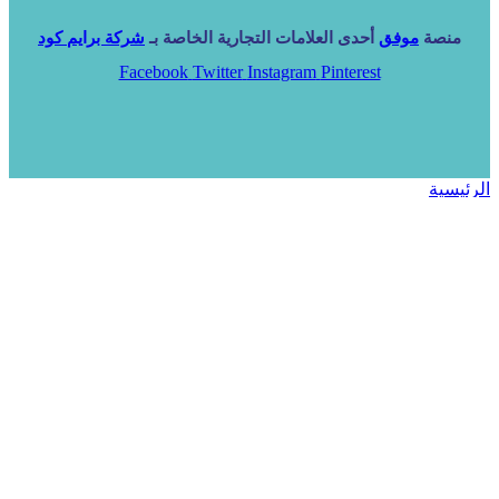
منصة
موفق
أحدى العلامات التجارية الخاصة بـ
شركة برايم كود
Facebook
Twitter
Instagram
Pinterest
الرئيسية
خدماتنا
NARA ERP
المزيد
المزيد
الرئيسية
خدماتنا
خدماتنا
فرص استثمارية
مساعد
تواصل معنا