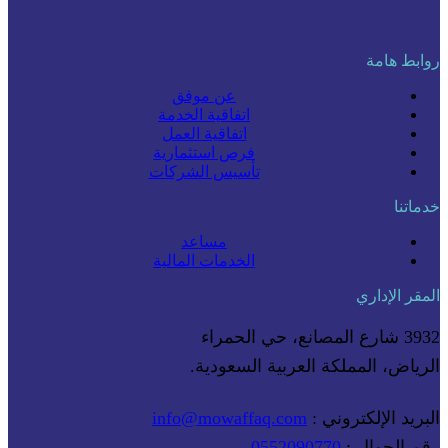
روابط هامة
عن موفق
اتفاقية الخدمة
اتفاقية العمل
فرص استثمارية
تأسيس الشركات
خدماتنا
مساعد
الخدمات المالية
المقر الإداري
3932 شارع المصانع، حي الحمراء
الرياض، المملكة العربية السعودية.
البريد الإلكتروني :
info@mowaffaq.com
رقم الجوال :
0552090770