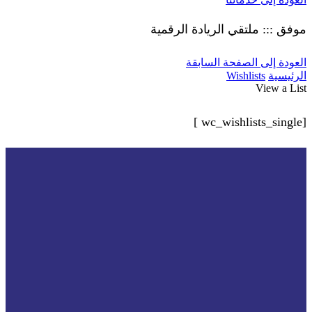
موفق ::: ملتقي الريادة الرقمية
العودة إلى الصفحة السابقة
الرئيسية
Wishlists
View a List
[wc_wishlists_single ]