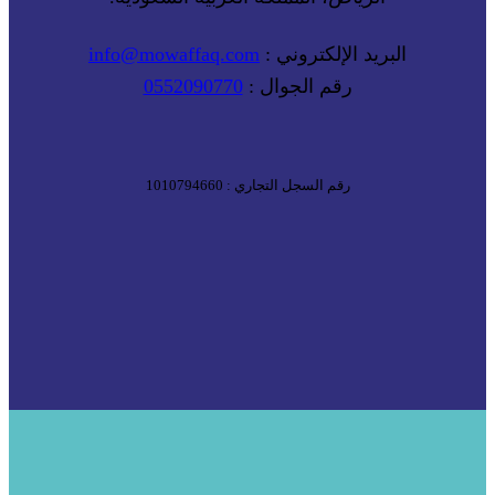
البريد الإلكتروني :
info@mowaffaq.com
رقم الجوال :
0552090770
رقم السجل التجاري : 1010794660