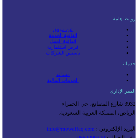
روابط هامة
عن موفق
اتفاقية الخدمة
اتفاقية العمل
فرص استثمارية
تأسيس الشركات
خدماتنا
مساعد
الخدمات المالية
المقر الإداري
3932 شارع المصانع، حي الحمراء
الرياض، المملكة العربية السعودية.
البريد الإلكتروني :
info@mowaffaq.com
رقم الجوال :
0552090770