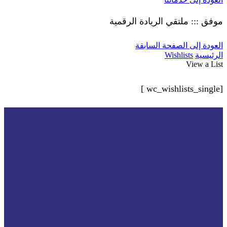
موفق ::: ملتقي الريادة الرقمية
العودة إلى الصفحة السابقة
الرئيسية
Wishlists
View a List
[wc_wishlists_single ]