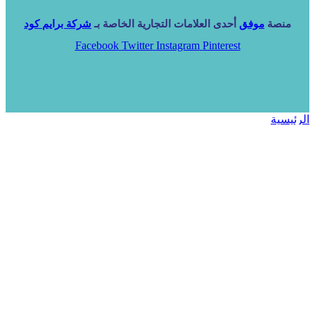
منصة
موفق
أحدى العلامات التجارية الخاصة بـ
شركة برايم كود
Facebook
Twitter
Instagram
Pinterest
الرئيسية
خدماتنا
NARA ERP
المزيد
المزيد
الرئيسية
خدماتنا
خدماتنا
فرص استثمارية
مساعد
تواصل معنا