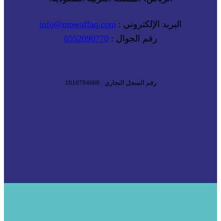
البريد الإلكتروني :
info@mowaffaq.com
رقم الجوال :
0552090770
رقم السجل التجاري : 1010794660