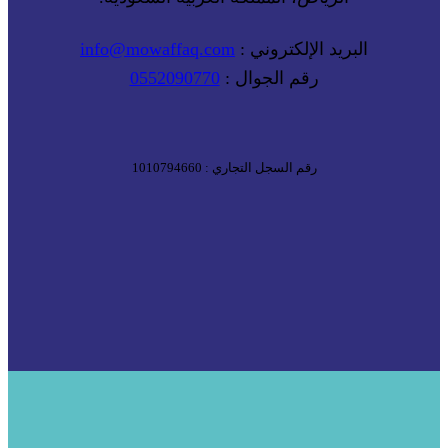
البريد الإلكتروني :
info@mowaffaq.com
رقم الجوال :
0552090770
رقم السجل التجاري : 1010794660