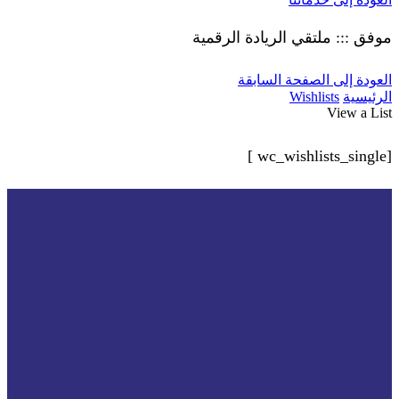
موفق ::: ملتقي الريادة الرقمية
العودة إلى الصفحة السابقة
الرئيسية
Wishlists
View a List
[wc_wishlists_single ]