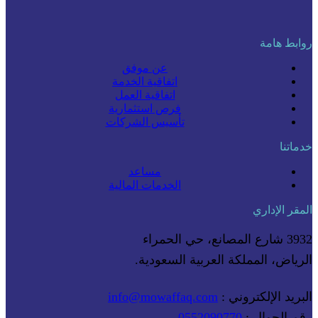
روابط هامة
عن موفق
اتفاقية الخدمة
اتفاقية العمل
فرص استثمارية
تأسيس الشركات
خدماتنا
مساعد
الخدمات المالية
المقر الإداري
3932 شارع المصانع، حي الحمراء
الرياض، المملكة العربية السعودية.
البريد الإلكتروني :
info@mowaffaq.com
رقم الجوال :
0552090770