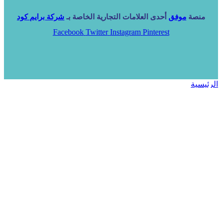
منصة
موفق
أحدى العلامات التجارية الخاصة بـ
شركة برايم كود
Facebook
Twitter
Instagram
Pinterest
الرئيسية
خدماتنا
NARA ERP
المزيد
المزيد
الرئيسية
خدماتنا
خدماتنا
فرص استثمارية
مساعد
تواصل معنا