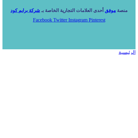
منصة
موفق
أحدى العلامات التجارية الخاصة بـ
شركة برايم كود
Facebook
Twitter
Instagram
Pinterest
الرئيسية
خدماتنا
NARA ERP
المزيد
المزيد
الرئيسية
خدماتنا
خدماتنا
فرص استثمارية
مساعد
تواصل معنا