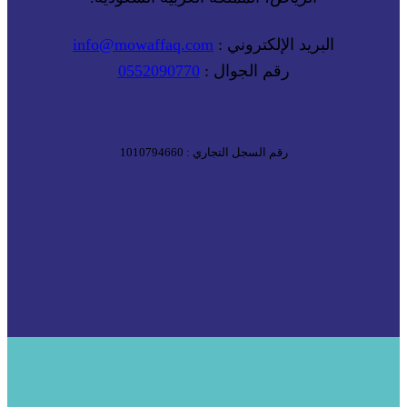
البريد الإلكتروني :
info@mowaffaq.com
رقم الجوال :
0552090770
رقم السجل التجاري : 1010794660