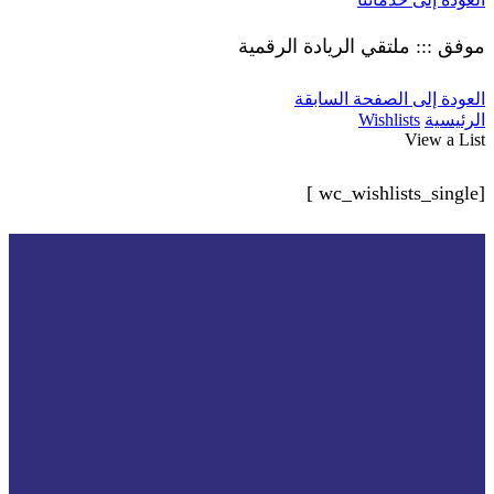
موفق ::: ملتقي الريادة الرقمية
العودة إلى الصفحة السابقة
الرئيسية
Wishlists
View a List
[wc_wishlists_single ]