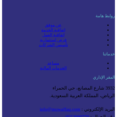
روابط هامة
عن موفق
اتفاقية الخدمة
اتفاقية العمل
فرص استثمارية
تأسيس الشركات
خدماتنا
مساعد
الخدمات المالية
المقر الإداري
3932 شارع المصانع، حي الحمراء
الرياض، المملكة العربية السعودية.
البريد الإلكتروني :
info@mowaffaq.com
رقم الجوال :
0552090770