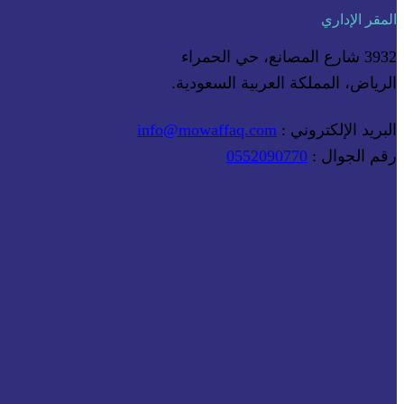
المقر الإداري
3932 شارع المصانع، حي الحمراء
الرياض، المملكة العربية السعودية.
البريد الإلكتروني :
info@mowaffaq.com
رقم الجوال :
0552090770