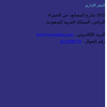
المقر الإداري
3932 شارع المصانع، حي الحمراء
الرياض، المملكة العربية السعودية.
البريد الإلكتروني :
info@mowaffaq.com
رقم الجوال :
0552090770