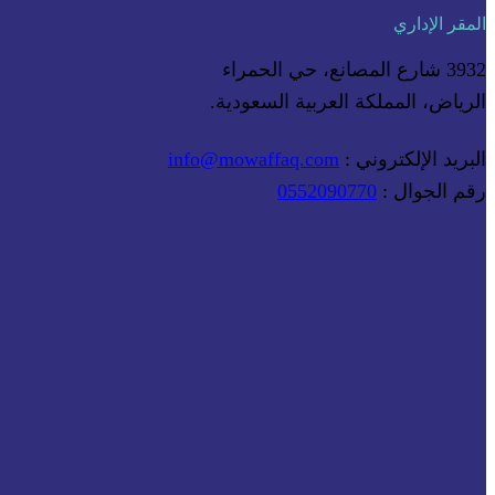
المقر الإداري
3932 شارع المصانع، حي الحمراء
الرياض، المملكة العربية السعودية.
البريد الإلكتروني :
info@mowaffaq.com
رقم الجوال :
0552090770