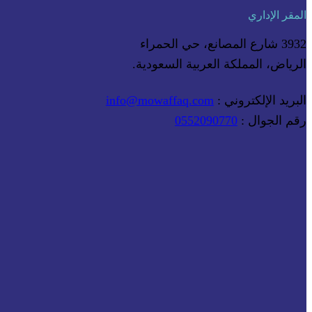
المقر الإداري
3932 شارع المصانع، حي الحمراء
الرياض، المملكة العربية السعودية.
البريد الإلكتروني :
info@mowaffaq.com
رقم الجوال :
0552090770