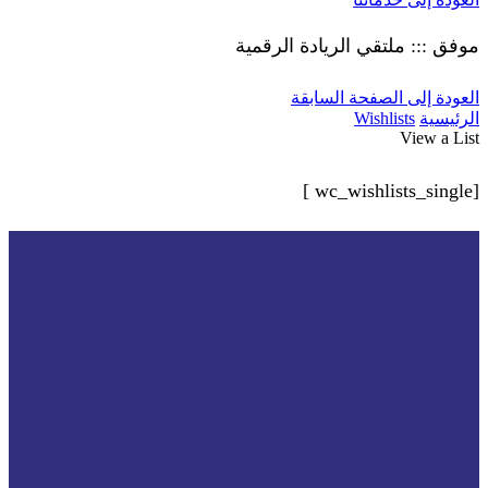
موفق ::: ملتقي الريادة الرقمية
العودة إلى الصفحة السابقة
الرئيسية
Wishlists
View a List
[wc_wishlists_single ]