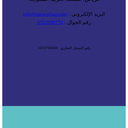
البريد الإلكتروني :
info@mowaffaq.com
رقم الجوال :
0552090770
رقم السجل التجاري : 1010794660