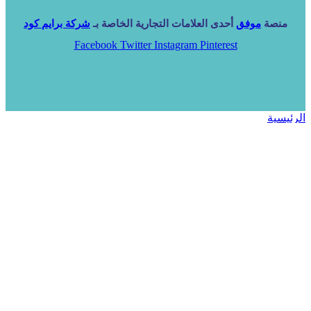
منصة
موفق
أحدى العلامات التجارية الخاصة بـ
شركة برايم كود
Facebook
Twitter
Instagram
Pinterest
الرئيسية
خدماتنا
NARA ERP
المزيد
المزيد
الرئيسية
خدماتنا
خدماتنا
فرص استثمارية
مساعد
تواصل معنا