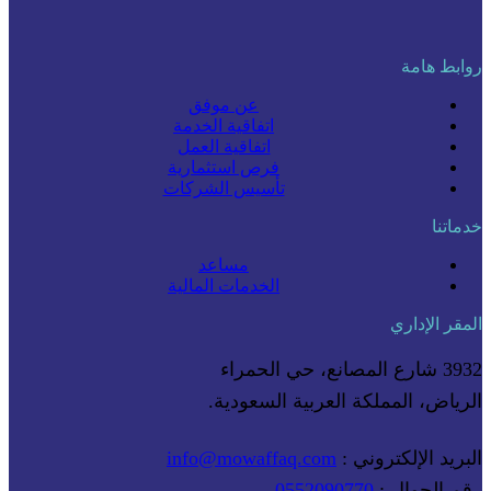
روابط هامة
عن موفق
اتفاقية الخدمة
اتفاقية العمل
فرص استثمارية
تأسيس الشركات
خدماتنا
مساعد
الخدمات المالية
المقر الإداري
3932 شارع المصانع، حي الحمراء
الرياض، المملكة العربية السعودية.
البريد الإلكتروني :
info@mowaffaq.com
رقم الجوال :
0552090770