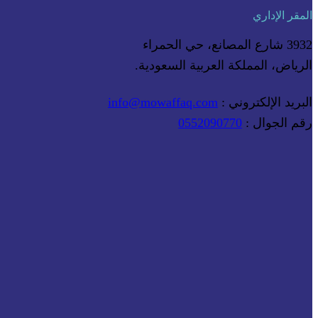
المقر الإداري
3932 شارع المصانع، حي الحمراء
الرياض، المملكة العربية السعودية.
البريد الإلكتروني :
info@mowaffaq.com
رقم الجوال :
0552090770