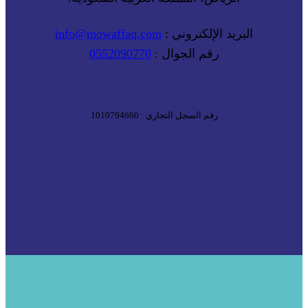
البريد الإلكتروني :
info@mowaffaq.com
رقم الجوال :
0552090770
رقم السجل التجاري : 1010794660