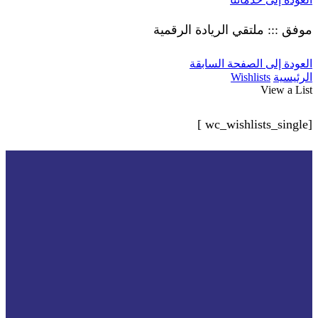
موفق ::: ملتقي الريادة الرقمية
العودة إلى الصفحة السابقة
الرئيسية
Wishlists
View a List
[wc_wishlists_single ]