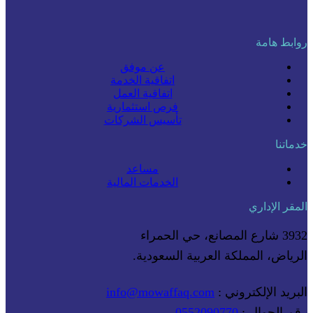
روابط هامة
عن موفق
اتفاقية الخدمة
اتفاقية العمل
فرص استثمارية
تأسيس الشركات
خدماتنا
مساعد
الخدمات المالية
المقر الإداري
3932 شارع المصانع، حي الحمراء
الرياض، المملكة العربية السعودية.
البريد الإلكتروني :
info@mowaffaq.com
رقم الجوال :
0552090770