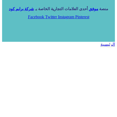
منصة
موفق
أحدى العلامات التجارية الخاصة بـ
شركة برايم كود
Facebook
Twitter
Instagram
Pinterest
الرئيسية
خدماتنا
NARA ERP
المزيد
المزيد
الرئيسية
خدماتنا
خدماتنا
فرص استثمارية
مساعد
تواصل معنا