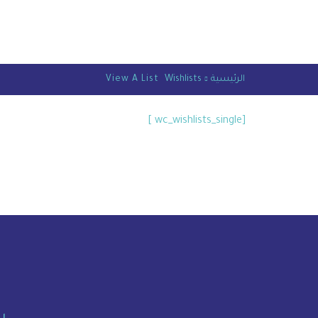
الرئيسية
Wishlists
View A List
[wc_wishlists_single ]