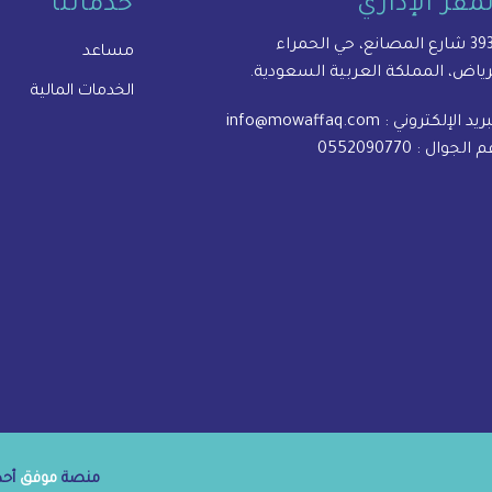
لمقر الإداري
خدماتنا
المصانع، حي الحمراء
مساعد
رياض، المملكة العربية السعودية.
الخدمات المالية
بريد الإلكتروني :
info@mowaffaq.com
م الجوال :
0552090770
منصة
موفق
أحدى