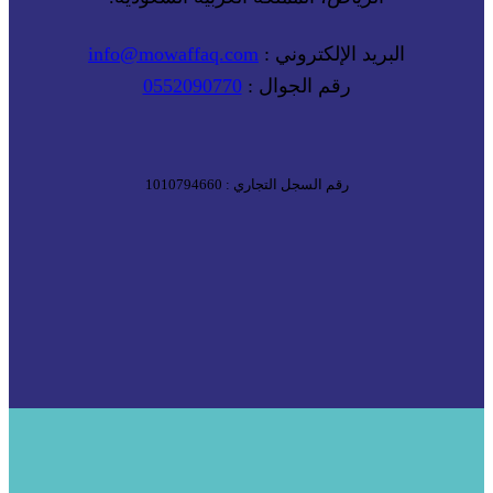
البريد الإلكتروني :
info@mowaffaq.com
رقم الجوال :
0552090770
رقم السجل التجاري : 1010794660