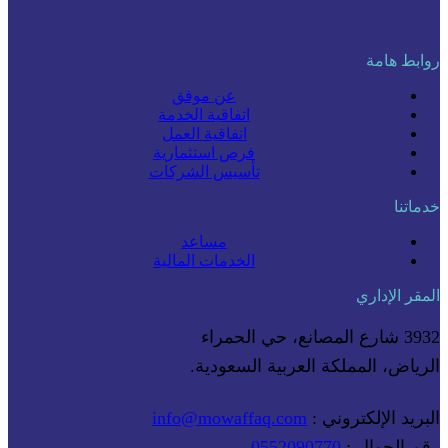
روابط هامة
عن موفق
اتفاقية الخدمة
اتفاقية العمل
فرص استثمارية
تأسيس الشركات
خدماتنا
مساعد
الخدمات المالية
المقر الإداري
3932 شارع المصانع، حي الحمراء
الرياض، المملكة العربية السعودية.
البريد الإلكتروني :
info@mowaffaq.com
رقم الجوال :
0552090770