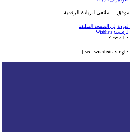
موفق ::: ملتقي الريادة الرقمية
العودة إلى الصفحة السابقة
الرئيسية
Wishlists
View a List
[wc_wishlists_single ]