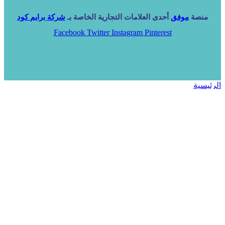
منصة
موفق
أحدى العلامات التجارية الخاصة بـ
شركة برايم كود
Facebook
Twitter
Instagram
Pinterest
الرئيسية
خدماتنا
NARA ERP
المزيد
المزيد
الرئيسية
خدماتنا
خدماتنا
فرص استثمارية
مساعد
تواصل معنا