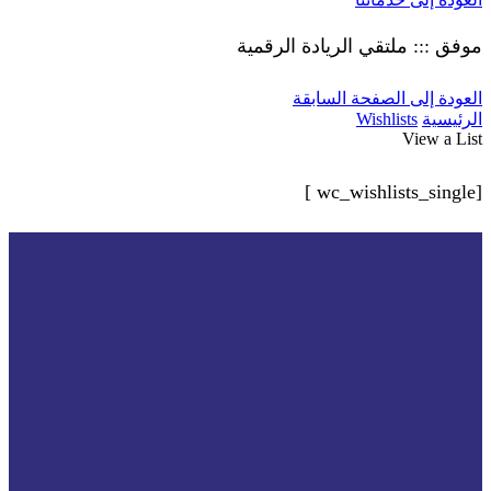
موفق ::: ملتقي الريادة الرقمية
العودة إلى الصفحة السابقة
الرئيسية
Wishlists
View a List
[wc_wishlists_single ]