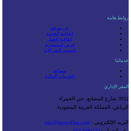
روابط هامة
عن موفق
اتفاقية الخدمة
اتفاقية العمل
فرص استثمارية
تأسيس الشركات
خدماتنا
مساعد
الخدمات المالية
المقر الإداري
3932 شارع المصانع، حي الحمراء
الرياض، المملكة العربية السعودية.
البريد الإلكتروني :
info@mowaffaq.com
رقم الجوال :
0552090770