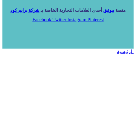
منصة
موفق
أحدى العلامات التجارية الخاصة بـ
شركة برايم كود
Facebook
Twitter
Instagram
Pinterest
الرئيسية
خدماتنا
NARA ERP
المزيد
المزيد
الرئيسية
خدماتنا
خدماتنا
فرص استثمارية
مساعد
تواصل معنا