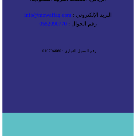
البريد الإلكتروني :
info@mowaffaq.com
رقم الجوال :
0552090770
رقم السجل التجاري : 1010794660