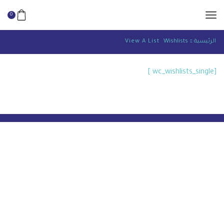
0
الرئيسية
Wishlists
View A List
[wc_wishlists_single ]