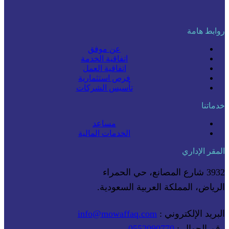
روابط هامة
عن موفق
اتفاقية الخدمة
اتفاقية العمل
فرص استثمارية
تأسيس الشركات
خدماتنا
مساعد
الخدمات المالية
المقر الإداري
3932 شارع المصانع، حي الحمراء
الرياض، المملكة العربية السعودية.
البريد الإلكتروني :
info@mowaffaq.com
رقم الجوال :
0552090770