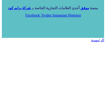
منصة
موفق
أحدى العلامات التجارية الخاصة بـ
شركة برايم كود
Facebook
Twitter
Instagram
Pinterest
الرئيسية
خدماتنا
NARA ERP
المزيد
المزيد
الرئيسية
خدماتنا
خدماتنا
فرص استثمارية
مساعد
تواصل معنا