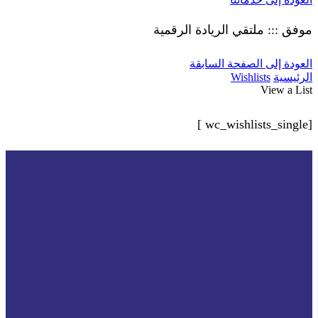
موفق ::: ملتقي الريادة الرقمية
العودة إلى الصفحة السابقة
الرئيسية
Wishlists
View a List
[wc_wishlists_single ]