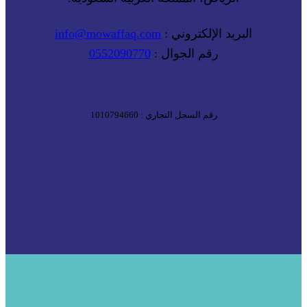
البريد الإلكتروني :
info@mowaffaq.com
رقم الجوال :
0552090770
رقم السجل التجاري : 1010794660