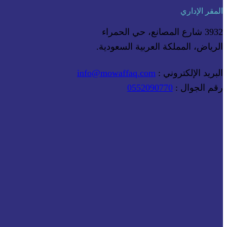
المقر الإداري
3932 شارع المصانع، حي الحمراء
الرياض، المملكة العربية السعودية.
البريد الإلكتروني :
info@mowaffaq.com
رقم الجوال :
0552090770