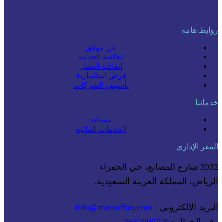
روابط هامة
عن موفق
اتفاقية الخدمة
اتفاقية العمل
فرص استثمارية
تأسيس الشركات
خدماتنا
مساعد
الخدمات المالية
المقر الإداري
3932 شارع المصانع، حي الحمراء
الرياض، المملكة العربية السعودية.
البريد الإلكتروني :
info@mowaffaq.com
رقم الجوال :
0552090770