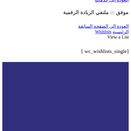
موفق ::: ملتقي الريادة الرقمية
العودة إلى الصفحة السابقة
الرئيسية
Wishlists
View a List
[wc_wishlists_single ]