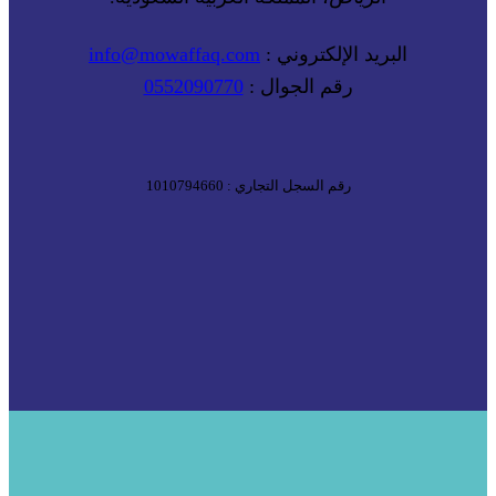
البريد الإلكتروني :
info@mowaffaq.com
رقم الجوال :
0552090770
رقم السجل التجاري : 1010794660