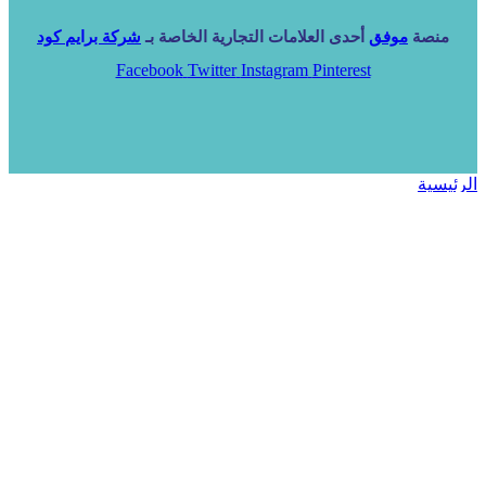
منصة
موفق
أحدى العلامات التجارية الخاصة بـ
شركة برايم كود
Facebook
Twitter
Instagram
Pinterest
الرئيسية
خدماتنا
NARA ERP
المزيد
المزيد
الرئيسية
خدماتنا
خدماتنا
فرص استثمارية
مساعد
تواصل معنا