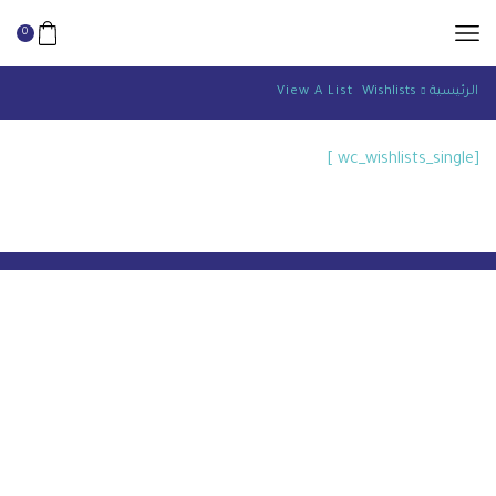
0
الرئيسية
Wishlists
View A List
[wc_wishlists_single ]