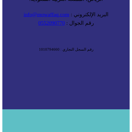
البريد الإلكتروني :
info@mowaffaq.com
رقم الجوال :
0552090770
رقم السجل التجاري : 1010794660