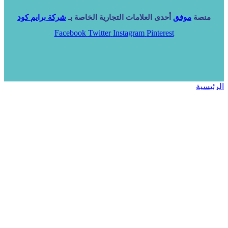
منصة
موفق
أحدى العلامات التجارية الخاصة بـ
شركة برايم كود
Facebook
Twitter
Instagram
Pinterest
الرئيسية
خدماتنا
NARA ERP
المزيد
المزيد
الرئيسية
خدماتنا
خدماتنا
فرص استثمارية
مساعد
تواصل معنا