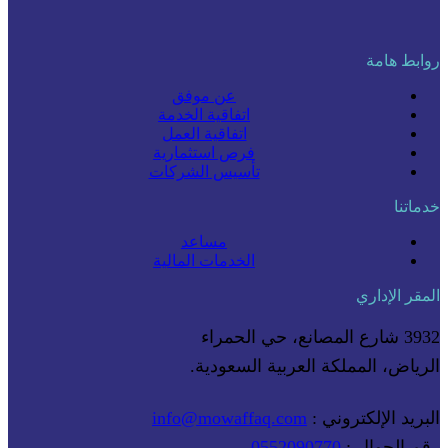
روابط هامة
عن موفق
اتفاقية الخدمة
اتفاقية العمل
فرص استثمارية
تأسيس الشركات
خدماتنا
مساعد
الخدمات المالية
المقر الإداري
3932 شارع المصانع، حي الحمراء
الرياض، المملكة العربية السعودية.
البريد الإلكتروني :
info@mowaffaq.com
رقم الجوال :
0552090770