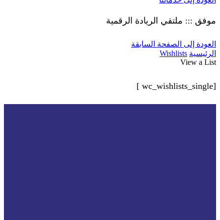
موفق ::: ملتقي الريادة الرقمية
العودة إلى الصفحة السابقة
الرئيسية
Wishlists
View a List
[wc_wishlists_single ]