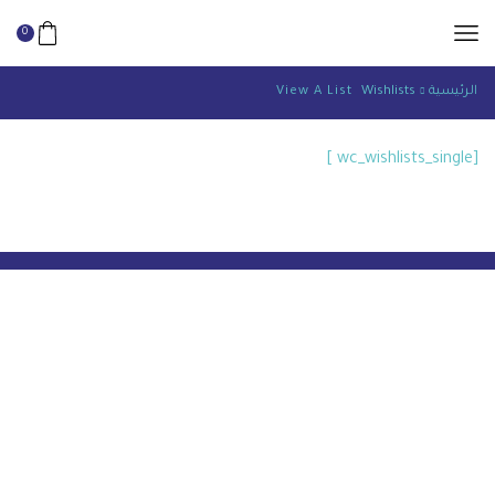
0
الرئيسية
Wishlists
View A List
[wc_wishlists_single ]