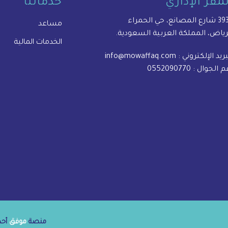
لمقر الإداري
خدماتنا
المصانع، حي الحمراء
مساعد
رياض، المملكة العربية السعودية.
الخدمات المالية
بريد الإلكتروني :
info@mowaffaq.com
م الجوال :
0552090770
منصة
موفق
أحدى