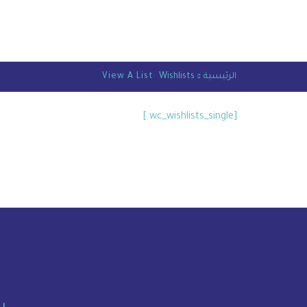
الرئيسية
Wishlists
View A List
[wc_wishlists_single ]