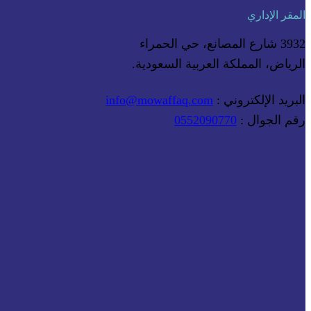
المقر الإداري
3932 شارع المصانع، حي الحمراء
الرياض، المملكة العربية السعودية.
البريد الإلكتروني :
info@mowaffaq.com
رقم الجوال :
0552090770