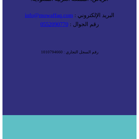
البريد الإلكتروني :
info@mowaffaq.com
رقم الجوال :
0552090770
رقم السجل التجاري : 1010794660