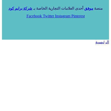
منصة
موفق
أحدى العلامات التجارية الخاصة بـ
شركة برايم كود
Facebook
Twitter
Instagram
Pinterest
الرئيسية
خدماتنا
NARA ERP
المزيد
المزيد
الرئيسية
خدماتنا
خدماتنا
فرص استثمارية
مساعد
تواصل معنا