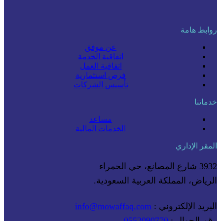
روابط هامة
عن موفق
اتفاقية الخدمة
اتفاقية العمل
فرص استثمارية
تأسيس الشركات
خدماتنا
مساعد
الخدمات المالية
المقر الإداري
3932 شارع المصانع، حي الحمراء
الرياض، المملكة العربية السعودية.
البريد الإلكتروني :
info@mowaffaq.com
رقم الجوال :
0552090770