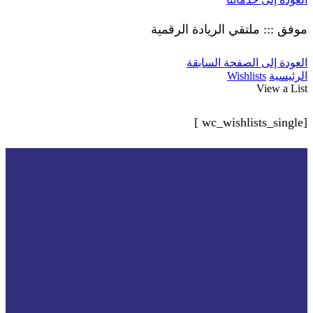
موفق ::: ملتقي الريادة الرقمية
العودة إلى الصفحة السابقة
الرئيسية
Wishlists
View a List
[wc_wishlists_single ]