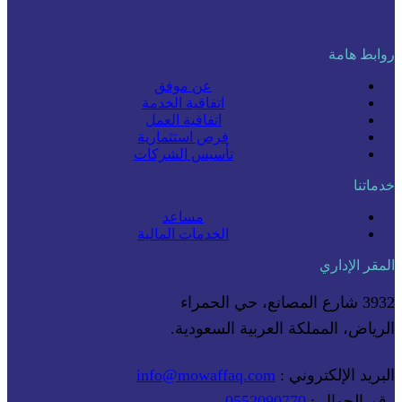
روابط هامة
عن موفق
اتفاقية الخدمة
اتفاقية العمل
فرص استثمارية
تأسيس الشركات
خدماتنا
مساعد
الخدمات المالية
المقر الإداري
3932 شارع المصانع، حي الحمراء
الرياض، المملكة العربية السعودية.
البريد الإلكتروني :
info@mowaffaq.com
رقم الجوال :
0552090770