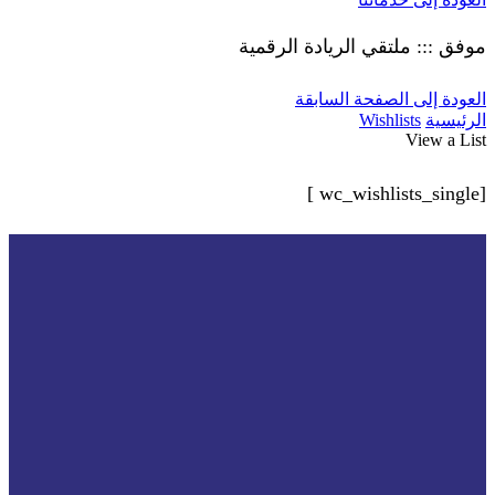
موفق ::: ملتقي الريادة الرقمية
العودة إلى الصفحة السابقة
الرئيسية
Wishlists
View a List
[wc_wishlists_single ]