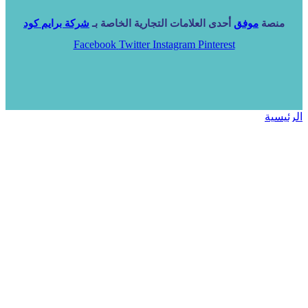
منصة
موفق
أحدى العلامات التجارية الخاصة بـ
شركة برايم كود
Facebook
Twitter
Instagram
Pinterest
الرئيسية
خدماتنا
NARA ERP
المزيد
المزيد
الرئيسية
خدماتنا
خدماتنا
فرص استثمارية
مساعد
تواصل معنا