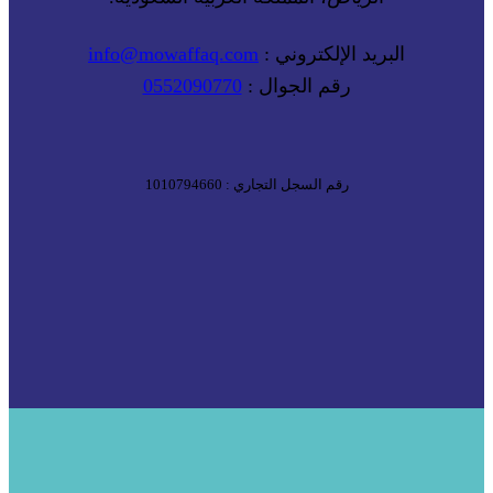
البريد الإلكتروني :
info@mowaffaq.com
رقم الجوال :
0552090770
رقم السجل التجاري : 1010794660