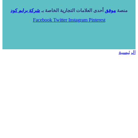
منصة
موفق
أحدى العلامات التجارية الخاصة بـ
شركة برايم كود
Facebook
Twitter
Instagram
Pinterest
الرئيسية
خدماتنا
NARA ERP
المزيد
المزيد
الرئيسية
خدماتنا
خدماتنا
فرص استثمارية
مساعد
تواصل معنا