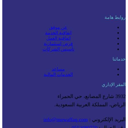
روابط هامة
عن موفق
اتفاقية الخدمة
اتفاقية العمل
فرص استثمارية
تأسيس الشركات
خدماتنا
مساعد
الخدمات المالية
المقر الإداري
3932 شارع المصانع، حي الحمراء
الرياض، المملكة العربية السعودية.
البريد الإلكتروني :
info@mowaffaq.com
رقم الجوال :
0552090770