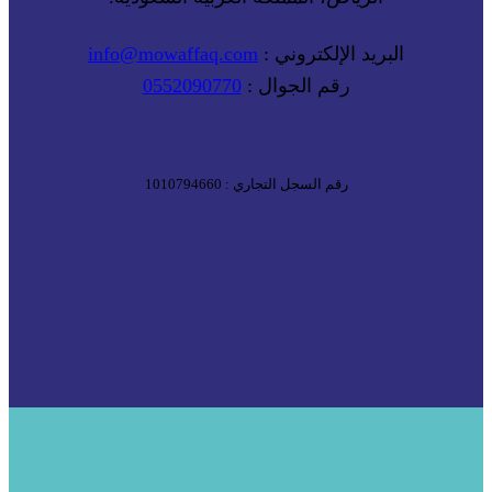
البريد الإلكتروني :
info@mowaffaq.com
رقم الجوال :
0552090770
رقم السجل التجاري : 1010794660