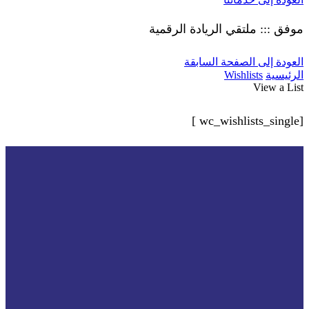
موفق ::: ملتقي الريادة الرقمية
العودة إلى الصفحة السابقة
الرئيسية
Wishlists
View a List
[wc_wishlists_single ]