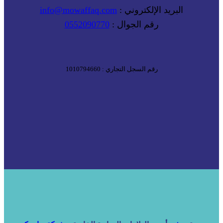
البريد الإلكتروني :
info@mowaffaq.com
رقم الجوال :
0552090770
رقم السجل التجاري : 1010794660