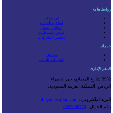
روابط هامة
عن موفق
اتفاقية الخدمة
اتفاقية العمل
فرص استثمارية
تأسيس الشركات
خدماتنا
مساعد
الخدمات المالية
المقر الإداري
3932 شارع المصانع، حي الحمراء
الرياض، المملكة العربية السعودية.
البريد الإلكتروني :
info@mowaffaq.com
رقم الجوال :
0552090770